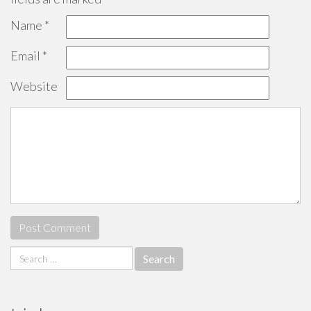
Name
*
Email
*
Website
Search
for: